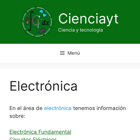
Saltar
al
Cienciayt
contenido
Ciencia y tecnología
Menú
Electrónica
En el área de
electrónica
tenemos información
sobre:
Electrónica Fundamental
Circuitos Eléctricos