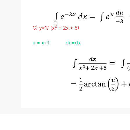
2
C) y=1/ (x
+ 2x + 5)
u = x+1 du=dx