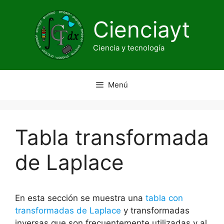
Saltar
al
Cienciayt
contenido
Ciencia y tecnología
Menú
Tabla transformada
de Laplace
En esta sección se muestra una
tabla con
transformadas de Laplace
y transformadas
inversas que son frecuentemente utilizadas y al