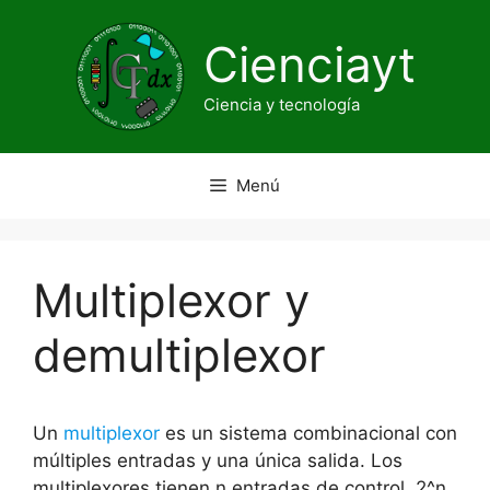
Saltar
al
Cienciayt
contenido
Ciencia y tecnología
Menú
Multiplexor y
demultiplexor
Un
multiplexor
es un sistema combinacional con
múltiples entradas y una única salida. Los
multiplexores tienen n entradas de control, 2^n