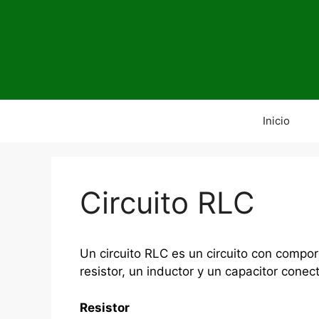
Saltar
al
contenido
Inicio
Circuito RLC
Un circuito RLC es un circuito con compo
resistor, un inductor y un capacitor conec
Resistor