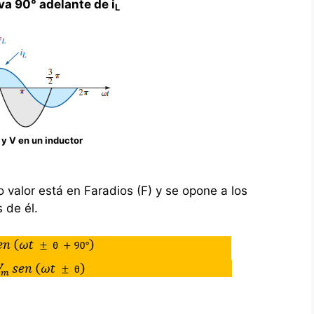
va 90° adelante de i
L
I y V en un inductor
o valor está en Faradios (F) y se opone a los
 de él.