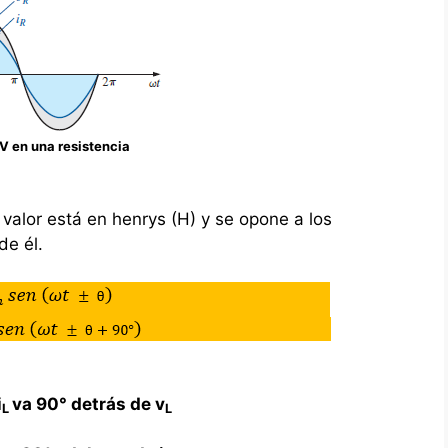
y V en una resistencia
 valor está en henrys (H) y se opone a los
de él.
i
va 90° detrás de v
L
L