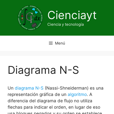
Saltar
al
Cienciayt
contenido
Ciencia y tecnología
Menú
Diagrama N-S
Un
diagrama N-S
(Nassi-Shneiderman) es una
representación gráfica de un
algoritmo
. A
diferencia del diagrama de flujo no utiliza
flechas para indicar el orden, en lugar de eso
usa bloques pegados y su orden se establece