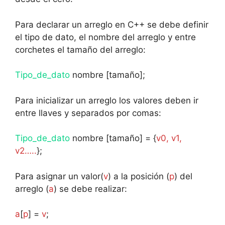
Para declarar un arreglo en C++ se debe definir
el tipo de dato, el nombre del arreglo y entre
corchetes el tamaño del arreglo:
Tipo_de_dato
nombre [tamaño];
Para inicializar un arreglo los valores deben ir
entre llaves y separados por comas:
Tipo_de_dato
nombre [tamaño] = {
v0, v1,
v2…..
};
Para asignar un valor(
v
) a la posición (
p
) del
arreglo (
a
) se debe realizar:
a
[
p
] =
v
;