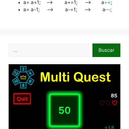
a= a+1; ——> a+=1; ——> a
++
;
a= a-1; ——> a-=1; ——> a
—
;
Buscar
Buscar