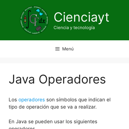
Saltar
al
Cienciayt
contenido
Ciencia y tecnología
Menú
Java Operadores
Los
operadores
son símbolos que indican el
tipo de operación que se va a realizar.
En Java se pueden usar los siguientes
operadores.