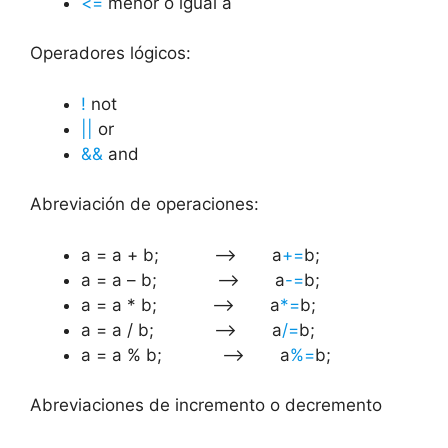
<=
menor o igual a
Operadores lógicos:
!
not
||
or
&&
and
Abreviación de operaciones:
a = a + b; ——> a
+=
b;
a = a – b; ——> a
-=
b;
a = a * b; ——> a
*=
b;
a = a / b; ——> a
/=
b;
a = a % b; ——> a
%=
b;
Abreviaciones de incremento o decremento