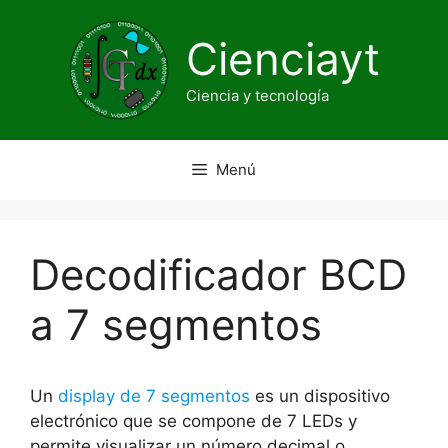
Saltar
al
Cienciayt
contenido
Ciencia y tecnología
Menú
Decodificador BCD
a 7 segmentos
Un
display de 7 segmentos
es un dispositivo
electrónico que se compone de 7 LEDs y
permite visualizar un número decimal o